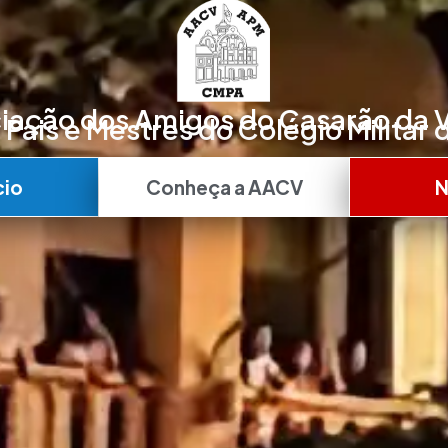
iação dos Amigos do Casarão da 
Pais e Mestres do Colégio Militar 
cio
Conheça a AACV
N