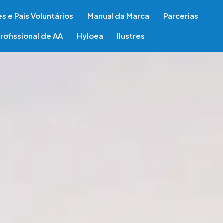
s e Pais Voluntários
Manual da Marca
Parcerias
rofissional de AA
Hyloea
Ilustres