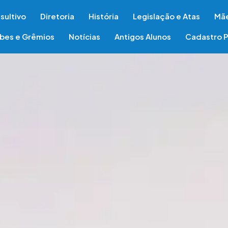
sultivo
Diretoria
História
Legislação e Atas
Mãe
ubes e Grêmios
Notícias
Antigos Alunos
Cadastro P