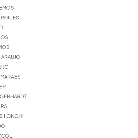
LEMOS
DRIGUES
HO
TOS
MOS
 ARAUJO
IJÓ
IMARÃES
ER
I GERHARDT
IRA
S LONGHI
DO
CCOL