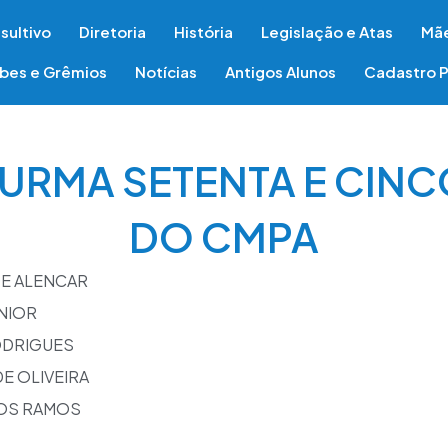
sultivo
Diretoria
História
Legislação e Atas
Mãe
ubes e Grêmios
Notícias
Antigos Alunos
Cadastro P
 TURMA SETENTA E CIN
DO CMPA
DE ALENCAR
UNIOR
ODRIGUES
E OLIVEIRA
OS RAMOS