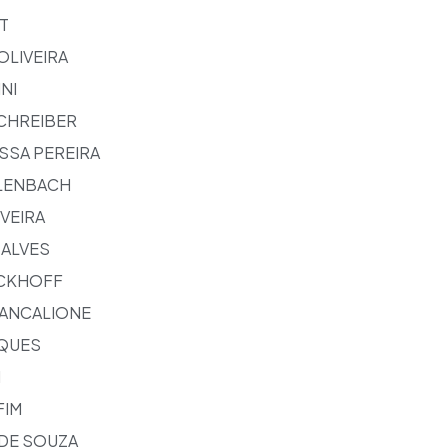
T
OLIVEIRA
NI
CHREIBER
SSA PEREIRA
LENBACH
VEIRA
 ALVES
ICKHOFF
ANCALIONE
QUES
I
FIM
 DE SOUZA