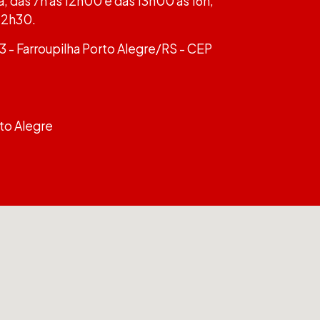
a, das 7h às 12h00 e das 13h00 às 16h;
 12h30.
63 - Farroupilha Porto Alegre/RS - CEP
rto Alegre