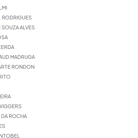
LMI
. RODRIGUES
 SOUZA ALVES
OSA
CERDA
NAUD MADRUGA
ARTE RONDON
RITO
EIRA
 WIGGERS
 DA ROCHA
ES
ONTOBEL