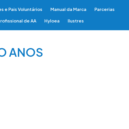
s e Pais Voluntários
Manual da Marca
Parcerias
rofissional de AA
Hyloea
Ilustres
CO ANOS