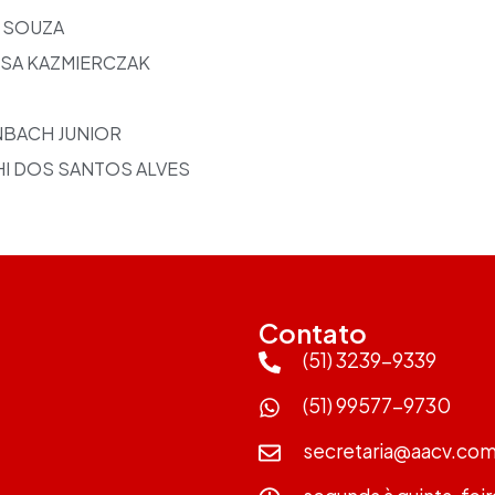
 SOUZA
USA KAZMIERCZAK
NBACH JUNIOR
I DOS SANTOS ALVES
Contato
(51) 3239-9339
(51) 99577-9730
secretaria@aacv.com