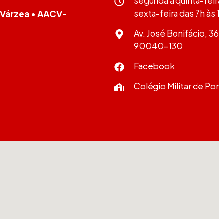
segunda à quinta-feir
sexta-feira das 7h às
 Várzea
•
AACV-
Av. José Bonifácio, 3
90040-130
Facebook
Colégio Militar de Po