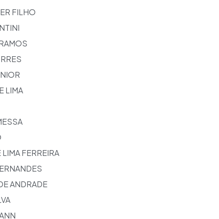
ER FILHO
NTINI
 RAMOS
ORRES
UNIOR
E LIMA
MESSA
O
 LIMA FERREIRA
FERNANDES
DE ANDRADE
LVA
MANN