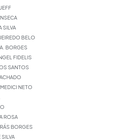
UEFF
ONSECA
 SILVA
UEIREDO BELO
A. BORGES
GEL FIDELIS
OS SANTOS
MACHADO
MEDICI NETO
L
DO
A ROSA
KRÁS BORGES
 SILVA