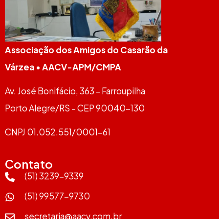
Associação dos Amigos do Casarão da
Várzea
•
AACV-APM/CMPA
Av. José Bonifácio, 363 – Farroupilha
Porto Alegre/RS – CEP 90040-130
CNPJ 01.052.551/0001-61
Contato
(51) 3239-9339
(51) 99577-9730
secretaria@aacv.com.br